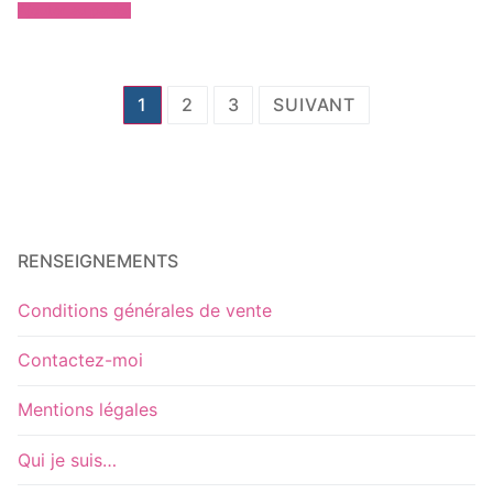
Ajouter au panier
Pagination
1
2
3
SUIVANT
des
publications
RENSEIGNEMENTS
Conditions générales de vente
Contactez-moi
Mentions légales
Qui je suis…