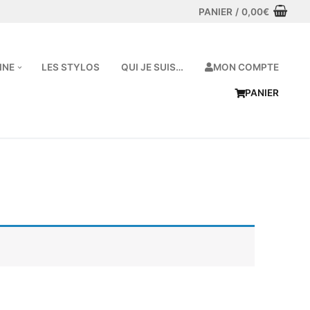
PANIER
/
0,00
€
MON COMPTE
INE
LES STYLOS
QUI JE SUIS…
PANIER