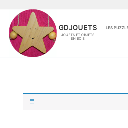
Aller
au
contenu
GDJOUETS
LES PUZZL
JOUETS ET OBJETS
EN BOIS