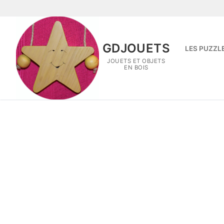
Aller
au
contenu
GDJOUETS
LES PUZZL
JOUETS ET OBJETS
EN BOIS