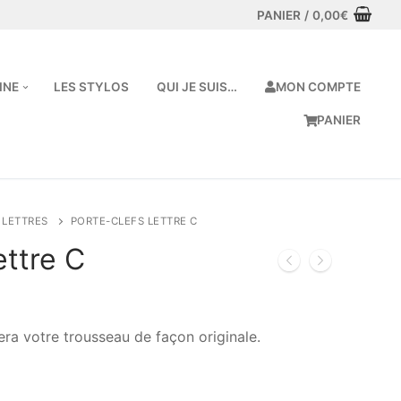
PANIER
/
0,00
€
MON COMPTE
INE
LES STYLOS
QUI JE SUIS…
PANIER
LETTRES
PORTE-CLEFS LETTRE C
ettre C
era votre trousseau de façon originale.