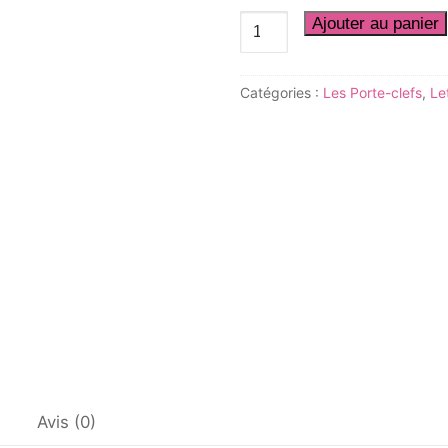
quantité
Ajouter au panier
de
Porte-
Catégories :
Les Porte-clefs
,
Le
clefs
Lettre
C
Avis (0)