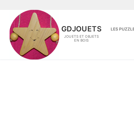
Aller
au
contenu
GDJOUETS
LES PUZZL
JOUETS ET OBJETS
EN BOIS