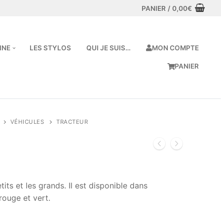
PANIER
/
0,00
€
MON COMPTE
INE
LES STYLOS
QUI JE SUIS…
PANIER
VÉHICULES
TRACTEUR
etits et les grands. Il est disponible dans
 rouge et vert.