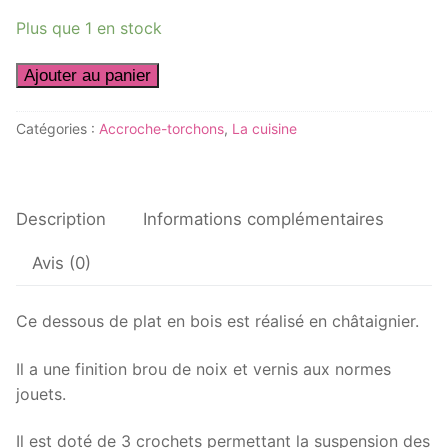
Plus que 1 en stock
quantité
Ajouter au panier
de
Accroche-
Catégories :
Accroche-torchons
,
La cuisine
torchons
Châtaigne
Description
Informations complémentaires
Avis (0)
Ce dessous de plat en bois est réalisé en châtaignier.
Il a une finition brou de noix et vernis aux normes
jouets.
Il est doté de 3 crochets permettant la suspension des